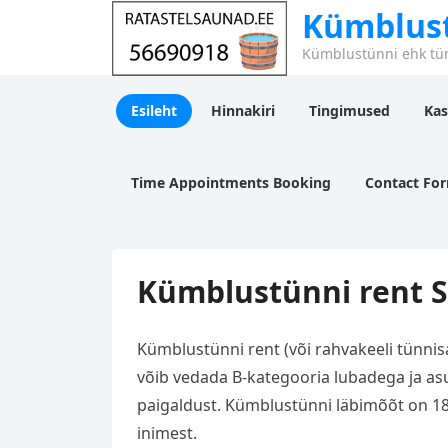
Kümblust
Kümblustünni ehk tü
Esileht
Hinnakiri
Tingimused
Kas
Time Appointments Booking
Contact Fo
Kümblustünni rent 
Kümblustünni rent (või rahvakeeli tünnis
võib vedada B-kategooria lubadega ja asu
paigaldust. Kümblustünni läbimõõt on 18
inimest.