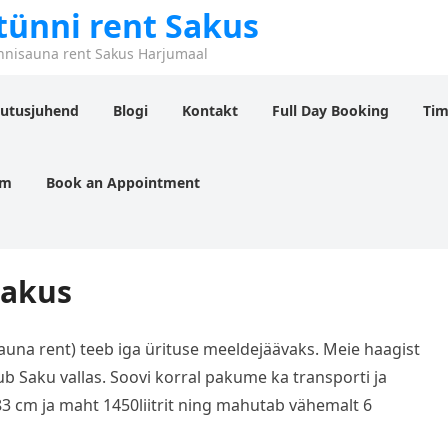
ünni rent Sakus
nnisauna rent Sakus Harjumaal
utusjuhend
Blogi
Kontakt
Full Day Booking
Tim
rm
Book an Appointment
Sakus
auna rent) teeb iga ürituse meeldejäävaks. Meie haagist
b Saku vallas. Soovi korral pakume ka transporti ja
3 cm ja maht 1450liitrit ning mahutab vähemalt 6