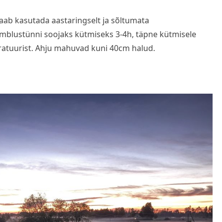
ab kasutada aastaringselt ja sõltumata
ümblustünni soojaks kütmiseks 3-4h, täpne kütmisele
ratuurist. Ahju mahuvad kuni 40cm halud.