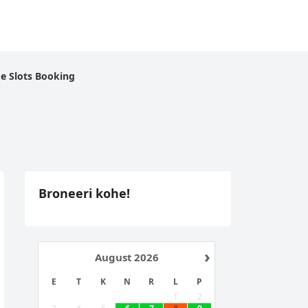
e Slots Booking
Broneeri kohe!
›
August
2026
E
T
K
N
R
L
P
1
2