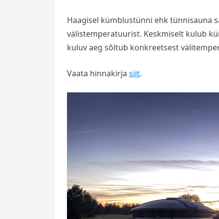
Haagisel kümblustünni ehk tünnisauna sa
välistemperatuurist. Keskmiselt kulub k
kuluv aeg sõltub konkreetsest välitempe
Vaata hinnakirja
siit
.